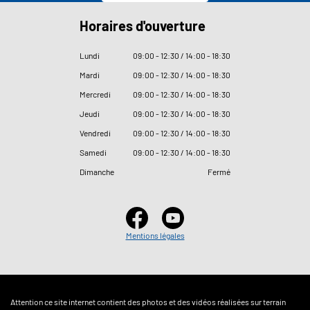
Horaires d'ouverture
Lundi
09
:
00 - 12
:
30 / 14
:
00 - 18
:
30
Mardi
09
:
00 - 12
:
30 / 14
:
00 - 18
:
30
Mercredi
09
:
00 - 12
:
30 / 14
:
00 - 18
:
30
Jeudi
09
:
00 - 12
:
30 / 14
:
00 - 18
:
30
Vendredi
09
:
00 - 12
:
30 / 14
:
00 - 18
:
30
Samedi
09
:
00 - 12
:
30 / 14
:
00 - 18
:
30
Dimanche
Fermé
Mentions légales
Attention ce site internet contient des photos et des vidéos réalisées sur terrain