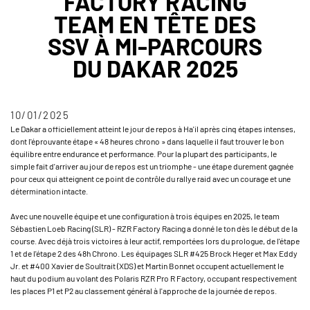
FACTORY RACING
TEAM EN TÊTE DES
SSV À MI-PARCOURS
DU DAKAR 2025
10/01/2025
Le Dakar a officiellement atteint le jour de repos à Ha'il après cinq étapes intenses,
dont l'éprouvante étape « 48 heures chrono » dans laquelle il faut trouver le bon
équilibre entre endurance et performance. Pour la plupart des participants, le
simple fait d'arriver au jour de repos est un triomphe - une étape durement gagnée
pour ceux qui atteignent ce point de contrôle du rallye raid avec un courage et une
détermination intacte.
Avec une nouvelle équipe et une configuration à trois équipes en 2025, le team
Sébastien Loeb Racing (SLR) - RZR Factory Racing a donné le ton dès le début de la
course. Avec déjà trois victoires à leur actif, remportées lors du prologue, de l'étape
1 et de l'étape 2 des 48h Chrono. Les équipages SLR #425 Brock Heger et Max Eddy
Jr. et #400 Xavier de Soultrait (XDS) et Martin Bonnet occupent actuellement le
haut du podium au volant des Polaris RZR Pro R Factory, occupant respectivement
les places P1 et P2 au classement général à l'approche de la journée de repos.