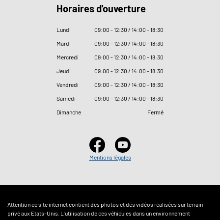
Horaires d'ouverture
Lundi
09
:
00 - 12
:
30 / 14
:
00 - 18
:
30
Mardi
09
:
00 - 12
:
30 / 14
:
00 - 18
:
30
Mercredi
09
:
00 - 12
:
30 / 14
:
00 - 18
:
30
Jeudi
09
:
00 - 12
:
30 / 14
:
00 - 18
:
30
Vendredi
09
:
00 - 12
:
30 / 14
:
00 - 18
:
30
Samedi
09
:
00 - 12
:
30 / 14
:
00 - 18
:
30
Dimanche
Fermé
Mentions légales
Attention ce site internet contient des photos et des vidéos réalisées sur terrain
privé aux Etats-Unis. L'utilisation de ces véhicules dans un environnement