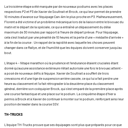
La troisième étape a été marquée par de nouveaux podiums avec les places
respectives P2 et P3 de Xavier de Soultrait et Brock, ce qui leur permet de prendre
10 minutes d'avance sur l'équipage Can-Am le plus proche en P3. Malheureusement,
Florent a été victime d'un problème mécanique lors de la liaison entre le bivouac du
matin et le départ de la spéciale, ce qui a entraîné un dépassement du délai
maximum de 30 minutes par rapport à l'heure de départ prévue. Pour l'équipage,
cela s'est traduit par une pénalité de 10 heures et la perte d'une « médaille d'arrivée »
à la fin de la course : Un rappel de la rapidité avec laquelle les choses peuvent
changer dans ce Rallye, et de l'humilité que les équipes doivent conserver jusqu'au
bout.
L'étape 4 - l'étape marathon où la prudence et l'endurance étaient cruciales étant
donné qu'aucune assistance extérieure n'était autorisée une fois le bivouac atteint -
a posé de nouveaux défis à l'équipe. Xavier de Soultrait a souffert de trois
crevaisons et d'une tige de suspension arrière cassée, ce qui lui a fait perdre une
heure au classement et l'a fait rétrograder à la deuxième place du classement
général, derrière son coéquipier Brock, qui s'est emparé de la première place après
une course fantastique et une place sur le podium. La cinquième étape d'hier a
permis à Brock et à Xavier de continuer à monter sur le podium, renforçant ainsi leur
position de leader dans la course SSV.
TH-TRUCKS
L'équipe TH-Trucks prouve que ses équipages sont plus que préparés pour ce que