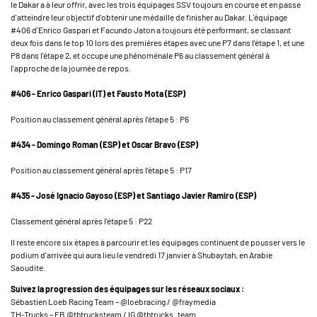
le Dakar a à leur offrir, avec les trois équipages SSV toujours en course et en passe
d'atteindre leur objectif d'obtenir une médaille de finisher au Dakar. L'équipage
#406 d'Enrico Gaspari et Facundo Jaton a toujours été performant, se classant
deux fois dans le top 10 lors des premières étapes avec une P7 dans l'étape 1, et une
P8 dans l'étape 2, et occupe une phénoménale P6 au classement général à
l'approche de la journée de repos.
#406 - Enrico Gaspari (IT) et Fausto Mota (ESP)
Position au classement général après l'étape 5 : P6
#434 - Domingo Roman (ESP) et Oscar Bravo (ESP)
Position au classement général après l'étape 5 : P17
#435 - José Ignacio Gayoso (ESP) et Santiago Javier Ramiro (ESP)
Classement général après l'étape 5 : P22
Il reste encore six étapes à parcourir et les équipages continuent de pousser vers le
podium d'arrivée qui aura lieu le vendredi 17 janvier à Shubaytah, en Arabie
Saoudite.
Suivez la progression des équipages sur les réseaux sociaux :
Sébastien Loeb Racing Team – @loebracing / @fraymedia
TH-Trucks – FB @thtrucksteam / IG @thtrucks_team