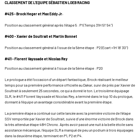
CLASSEMENT DE L'EQUIPE SÉBASTIEN LOEB RACING
#425 - Brock Heger et Max Eddy Jr.
Position au classement général après l'étape 5 : P1 (Temps 31H 51' 54")
#400 - Xavier de Soultrait et Martin Bonnet
Position au classement général à l'issue de la 5ème étape : P2 (Ecart +1H 18' 30")
#411 - Florent Vayssade et Nicolas Rey
Position au classement général à l'issue de la 5ème étape : P20
Le prologue a été l'occasion d'un départ fantastique, Brock réalisant le meilleur
temps pour sa première performance officielle au Dakar, suivi de près par Xavier de
Soultrait à seulement 25 secondes, ce qui a donné le ton. Le troisième équipage
SLR, le #411 Florent Vayssade et Nicolas Rey, a terminé dans le top 10 du prologue,
donnant à l'équipe un avantage considérable avant la première étape.
La première étape a continué sur cette lancée avec la première victoire de l'étape
SSV remportée par Xavier de Soultrait, suivie d'une énorme victoire de Brock dans
la très attendue étape 48H Chrono. Après avoir passé une nuit à la belle étoile sans
assistance mécanique, l'équipe SLR a manqué de peu un podium à trois équipages
dans la deuxième étape, terminant en P1, P2 et P4.