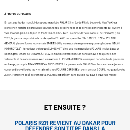
À PROPOS DE POLARIS
En tant que leader mondial des sports motorisés, POLARIS Inc. (codé PII à la bourse de New York) est
pionnier en matière de produits révolutionnaires, d’expériences et de services enrichissants qui invitent à
vivre l’évasion plein air depuis sa fondation en 1954. Avec un chiffre d’affaires annuel de 7 milliards $ en
2020, la gamme de produits de haute qualité POLARIS comprend les SSV RANGER, RZR et POLARIS
GENERAL ; les véhicules tout-terrain SPORTSMAN ; les motos de moyenne et grosse cylindrées INDIAN
®
®
MOTORCYCLE
; le roadster trois roues SLINGSHOT
ainsi que les motoneiges POLARIS ; et les bateaux
Bennington, leader sur le marché. POLARIS améliore l’expérience de conduite avec des pièces, des
vêtements et des accessoires avec les marques KLIM, 509 et KOLPIN, ainsi qu’un portefeuille de pièces de
rechange, y compris TRANSAMERICAN AUTO-PARTS. La présence de POLARIS sur les marchés adjacents
comprend les véhicules tout-terrain militaires POLARIS DEFENSE et commerciaux GOUPIL, les quadricycles
AIXAM. Fièrement basé au Minnesota, POLARIS est présent dans plus de 100 pays à travers le monde.
ET ENSUITE ?
POLARIS RZR REVIENT AU DAKAR POUR
DÉFENDRE SON TITRE DANS LA